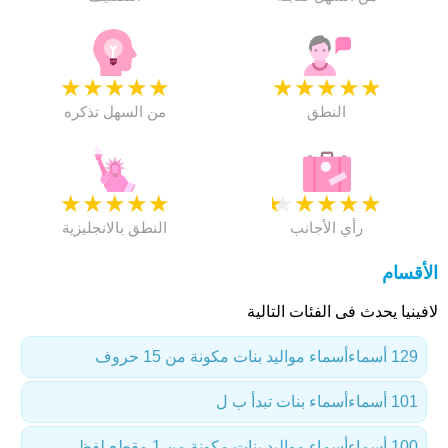
★
★
★
★
★
★
★
★
★
★
النطق
من السهل تذكره
★
★
★
★
★
★
★
★
★
★
رأي الأجانب
النطق بالانجليزية
الأقسام
لافينيا يحدث فى الفئات التالية
129 أسماء
أسماء مواليد بنات مكونة من 15 حروف
101 أسماء
أسماء بنات تبدأ ب ل
100 أسماء
أسماء مواليد بنات مكونة من 1 مقطع لفظي