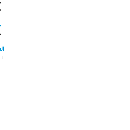
م
ه
م
م
ال
1 الأشخاص بأسم لفنت صوت على اسمائهم . من فضلك