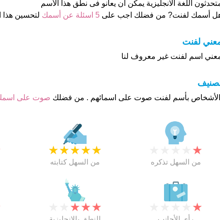
تحدثون اللغة الانجليزية يمكن ان يعانو فى نطق هذا الأسم
ل أسمك لفنت? من فضلك اجب على
5 اسئلة عن أسمك
لتحسين هذا 
عني لفنت
عني اسم لفنت غير معروف لنا
تصنيف
صوت على اسم
★
★
★
★
★
★
★
★
★
★
★
من السهل تذكره
من السهل كتابته
★
★
★
★
★
★
★
★
★
★
★
رأي الأجانب
النطق بالانجليزية