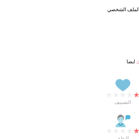
الملف الشخصي
ك
ايضا
★
★
★
★
التصنيف
★
★
★
★
النطق