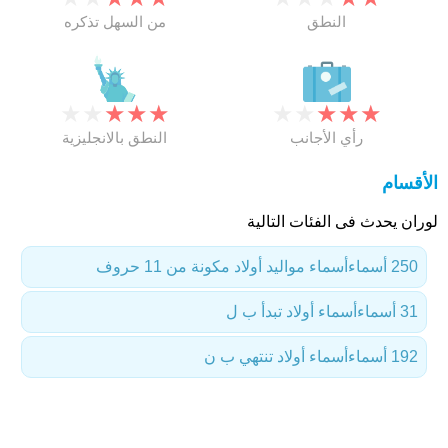
النطق
من السهل تذكره
★
★
★
★
★
★
★
★
★
★
رأي الأجانب
النطق بالانجليزية
الأقسام
لوران يحدث فى الفئات التالية
250 أسماء
أسماء مواليد أولاد مكونة من 11 حروف
31 أسماء
أسماء أولاد تبدأ ب ل
192 أسماء
أسماء أولاد تنتهي ب ن