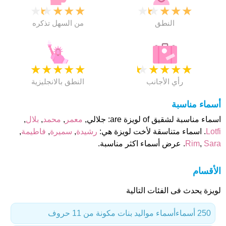
★
★
★
★
★
★
★
★
★
★
النطق
من السهل تذكره
★
★
★
★
★
★
★
★
★
★
رأي الأجانب
النطق بالانجليزية
أسماء مناسبة
اسماء مناسبة لشقيق of لويزة are: جلالي,
معمر
,
محمد
,
بلال
,
Lotfi
. اسماء متناسقة لأخت لويزة هي:
رشيدة
,
سميرة
,
فاطيمة
,
Sara
,
Rim
. عرض أسماء اكثر مناسبة.
الأقسام
لويزة يحدث فى الفئات التالية
250 أسماء
أسماء مواليد بنات مكونة من 11 حروف