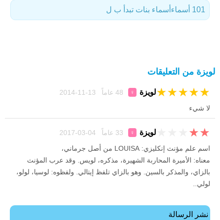
101 أسماء
أسماء بنات تبدأ ب ل
لويزة من التعليقات
★
★
★
★
★
لويزة
48 عاماً 13-11-2014
♀
لا شيء
★
★
★
★
★
لويزة
33 عاماً 04-03-2017
♀
اسم علم مؤنث إنكليزي: LOUISA من أصل جرماني،
معناه: الأميرة المحاربة الشهيرة، مذكره، لويس. وقد عرب المؤنث
بالزاي، والمذكر بالسين. وهو بالزاي تلفظ إيتالي. ولفظوه: لوسيا، لولو،
لولي..
نشر الرسالة