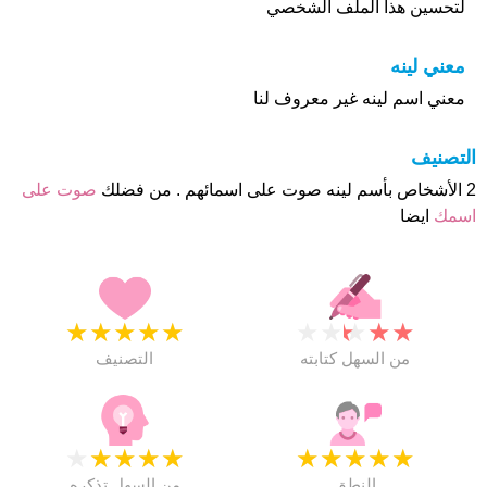
لتحسين هذا الملف الشخصي
معني لينه
معني اسم لينه غير معروف لنا
التصنيف
2 الأشخاص بأسم لينه صوت على اسمائهم . من فضلك
صوت على
اسمك
ايضا
★
★
★
★
★
★
★
★
★
★
من السهل كتابته
التصنيف
★
★
★
★
★
★
★
★
★
★
النطق
من السهل تذكره