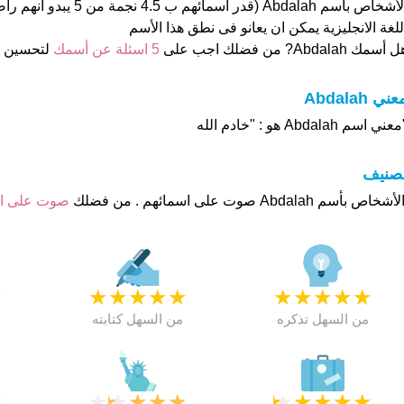
الأشخاص بأسم Abdalah (قدر اسمائه
للغة الانجليزية يمكن ان يعانو فى نطق هذا الأسم
 أسمك Abdalah? من فضلك اجب على
5 اسئلة عن أسمك
لتحسين 
عني Abdalah
عني اسم Abdalah هو : "خادم الله
تصنيف
صوت على 
★
★
★
★
★
★
★
★
★
★
★
من السهل تذكره
من السهل كتابته
★
★
★
★
★
★
★
★
★
★
★