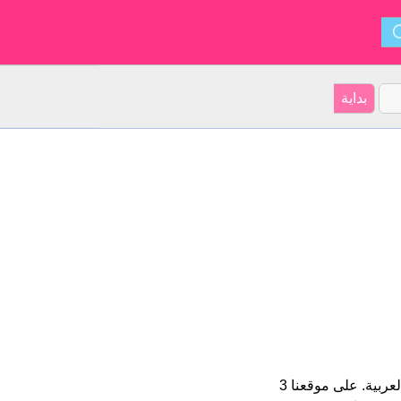
Abdalah هو اسم للبنين الأسم شكل من أشكال abd Allah و ينشأ من العربية. على موقعنا 3