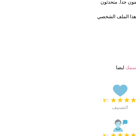
م ب 4.5 نجمة من 5 يبدو انهم راضون جدا. متحدثون
هذا الملف الشخصي
اسمك
ايضا
★
★
★
★
التصنيف
★
★
★
★