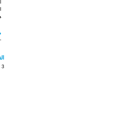
ا
هل
م
"م
ال
3 الأشخاص بأسم Abdalah صوت على اسمائهم . من فضلك