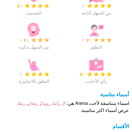
★
★
★
★
★
★
★
★
★
★
من السهل كتابته
التصنيف
★
★
★
★
★
★
★
★
★
★
النطق
من السهل تذكره
★
★
★
★
★
★
★
★
★
★
رأي الأجانب
النطق بالانجليزية
أسماء مناسبة
اسماء متناسقة لأخت Arena هي:
لا
,
راما
,
رويدا
,
ريفان
,
ريفا
.
عرض أسماء اكثر مناسبة.
الأقسام