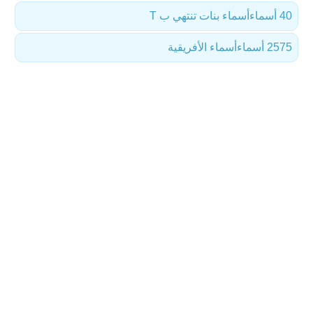
40 أسماء
أسماء بنات تنتهي ب T
2575 أسماء
أسماء الأفريقية