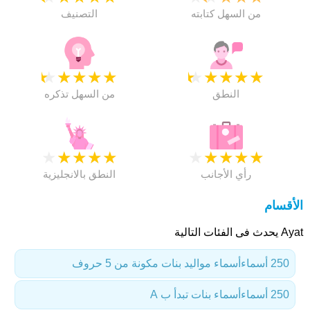
من السهل كتابته
التصنيف
★
★
★
★
★
★
★
★
★
★
النطق
من السهل تذكره
★
★
★
★
★
★
★
★
★
★
رأي الأجانب
النطق بالانجليزية
الأقسام
Ayat يحدث فى الفئات التالية
250 أسماء
أسماء مواليد بنات مكونة من 5 حروف
250 أسماء
أسماء بنات تبدأ ب A