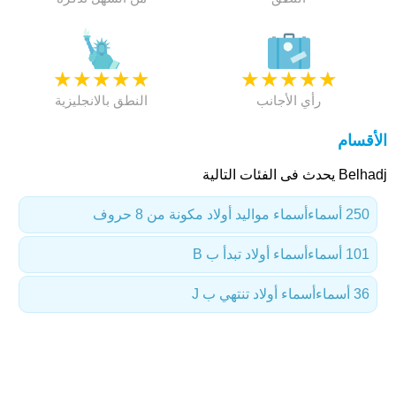
★
★
★
★
★
★
★
★
★
★
رأي الأجانب
النطق بالانجليزية
الأقسام
Belhadj يحدث فى الفئات التالية
250 أسماء
أسماء مواليد أولاد مكونة من 8 حروف
101 أسماء
أسماء أولاد تبدأ ب B
36 أسماء
أسماء أولاد تنتهي ب J