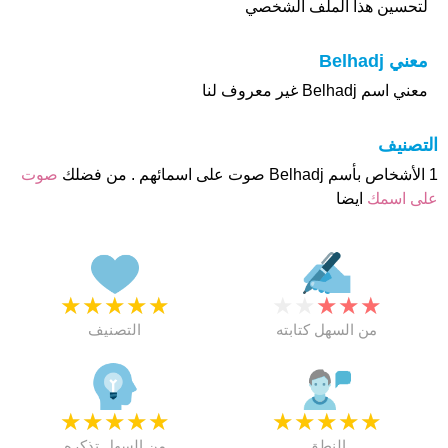
لتحسين هذا الملف الشخصي
معني Belhadj
معني اسم Belhadj غير معروف لنا
التصنيف
1 الأشخاص بأسم Belhadj صوت على اسمائهم . من فضلك
صوت
على اسمك
ايضا
★
★
★
★
★
★
★
★
★
★
من السهل كتابته
التصنيف
★
★
★
★
★
★
★
★
★
★
النطق
من السهل تذكره