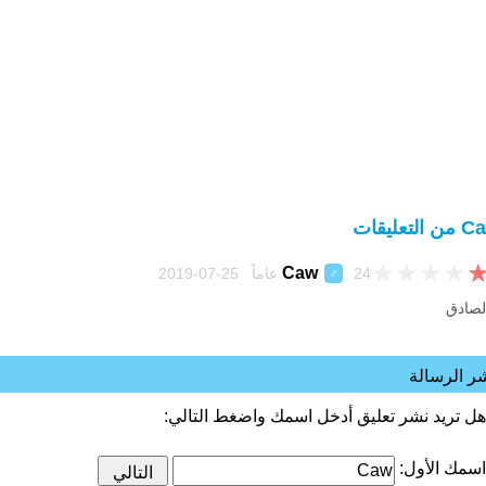
 التعليقات
★
★
★
★
Caw
24 عاماً 25-07-2019
♂
لصادق
ر الرسالة
هل تريد نشر تعليق أدخل اسمك واضغط التالي:
اسمك الأول: