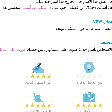
ى نطق هذا الأسم فى الخارج هذا أسم جيد تماما
 أسمك Caw? من فضلك اجب على
5 اسئلة عن أسمك
لتحسين هذا 
عني Caw
عني اسم Caw هو : "مليئة بالبهجة
تصنيف
صوت على اسم
★
★
★
★
★
★
★
★
★
★
★
من السهل تذكره
من السهل كتابته
★
★
★
★
★
★
★
★
★
★
★
رأي الأجانب
النطق بالانجليزية