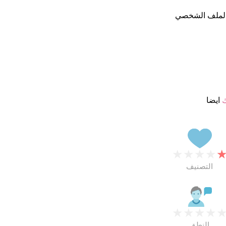
الملف الشخصي
ك
ايضا
★
★
★
★
التصنيف
★
★
★
★
النطق