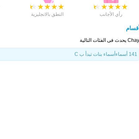
★
★
★
★
★
★
★
★
★
★
★
رأي الأجانب
النطق بالانجليزية
أقسام
حدث فى الفئات التالية
141 أسماء
أسماء بنات تبدأ ب C