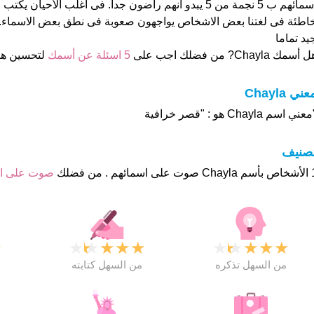
اسمائهم ب 5 نجمة من 5 يبدو انهم راضون جدا. فى اغلب الأحيا
اطئة فى لغتنا بعض الاشخاص يواجهون صعوبة فى نطق بعض الاسماء. 
يد تماما
 أسمك Chayla? من فضلك اجب على
5 اسئلة عن أسمك
لتحسين ه
عني Chayla
عني اسم Chayla هو : "قصر خرافية
تصنيف
هم . من فضلك
صوت على 
★
★
★
★
★
★
★
★
★
★
★
من السهل تذكره
من السهل كتابته