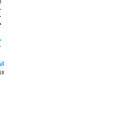
خ
ج
هل
م
"م
ال
18 الأشخاص بأسم Chayla صوت على اسمائ