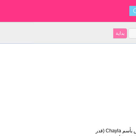
Chayla هو اسم فتاة. أصل الأسم هو الإنجليزية على موقعنا 18 الأشخاص بأسم Chayla (قدر