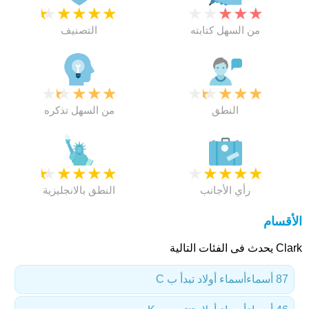
★
★
★
★
★
★
★
★
★
★
من السهل كتابته
التصنيف
★
★
★
★
★
★
★
★
★
★
النطق
من السهل تذكره
★
★
★
★
★
★
★
★
★
★
رأي الأجانب
النطق بالانجليزية
الأقسام
Clark يحدث فى الفئات التالية
87 أسماء
أسماء أولاد تبدأ ب C