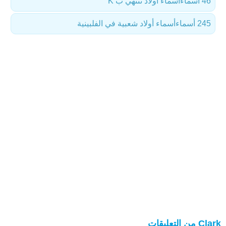
46 أسماء
أسماء أولاد تنتهي ب K
245 أسماء
أسماء أولاد شعبية في الفلبينية
Clark من التعليقات