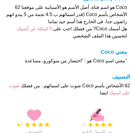
Coco هو اسم فتاة. أصل الأسم هو الأسبانية على موقعنا 62
الأشخاص بأسم Coco (قدر اسمائهم ب 4.5 نجمة من 5 يبدو انهم
راضون جدا. فى الخارج هذا أسم جيد تماما
هل أسمك Coco? من فضلك اجب على
5 اسئلة عن أسمك
لتحسين هذا الملف الشخصي
معني Coco
"معني اسم Coco هو : "اختصار من سوكورو، مساعدة
التصنيف
62 الأشخاص بأسم Coco صوت على اسمائهم . من فضلك
صوت
على اسمك
ايضا
★
★
★
★
★
★
★
★
★
★
من السهل كتابته
التصنيف