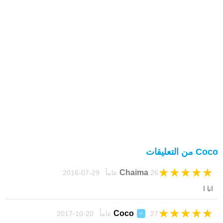
Coco من التعليقات
★
★
★
★
★
Chaima
26 عاماً 29-07-2016
انا ا
★
★
★
★
★
Coco
27 عاماً 20-10-2017
♂