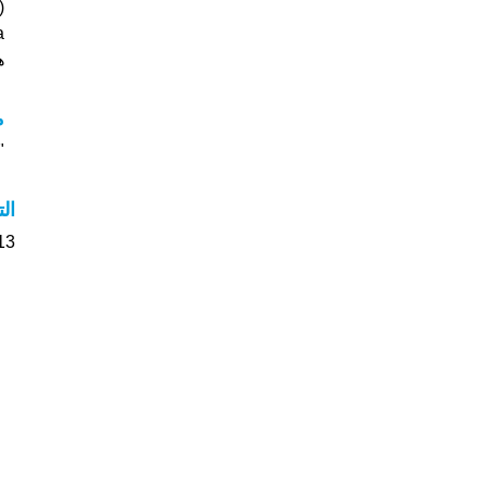
sa
هل
مع
"معن
ال
13 الأشخاص بأسم Contessa صوت على اسمائ