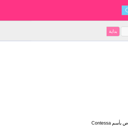
Contessa هو اسم فتاة. أصل الأسم هو الإيطالي على موقعنا 13 الأشخاص بأسم Contessa