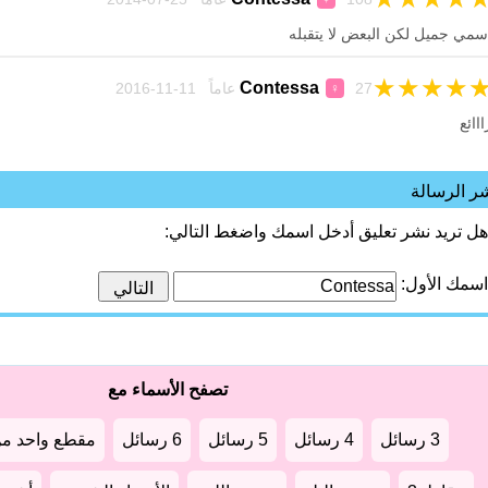
سمي جميل لكن البعض ﻻ يتقبله
★
★
★
★
Contessa
27 عاماً 11-11-2016
♀
ااائع
ر الرسالة
هل تريد نشر تعليق أدخل اسمك واضغط التالي:
اسمك الأول:
تصفح الأسماء مع
3 رسائل
4 رسائل
5 رسائل
6 رسائل
مقطع واحد من