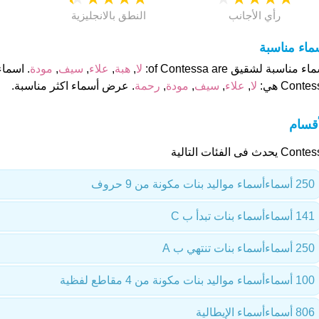
رأي الأجانب
النطق بالانجليزية
ماء مناسبة
ء مناسبة لشقيق of Contessa are:
لا
,
هبة
,
علاء
,
سيف
,
مودة
. اسما
Conte هي:
لا
,
علاء
,
سيف
,
مودة
,
رحمة
. عرض أسماء اكثر مناسبة.
أقسام
C يحدث فى الفئات التالية
250 أسماء
أسماء مواليد بنات مكونة من 9 حروف
141 أسماء
أسماء بنات تبدأ ب C
250 أسماء
أسماء بنات تنتهي ب A
100 أسماء
أسماء مواليد بنات مكونة من 4 مقاطع لفظية
806 أسماء
أسماء الإيطالية