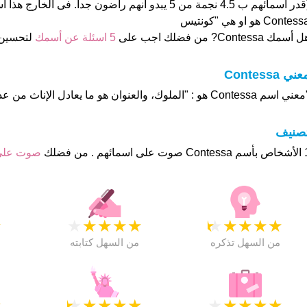
(قدر اسمائهم ب 4.5 نجمة من 5 يبدو انهم راضون جدا. فى الخا
Contes هو او هي "كونتيس
 أسمك Contessa? من فضلك اجب على
5 اسئلة عن أسمك
لتحسين
ني Contessa
ي اسم Contessa هو : "الملوك، والعنوان هو ما يعادل الإناث من عدد
تصنيف
هم . من فضلك
صوت على
★
★
★
★
★
★
★
★
★
★
★
من السهل تذكره
من السهل كتابته
★
★
★
★
★
★
★
★
★
★
★