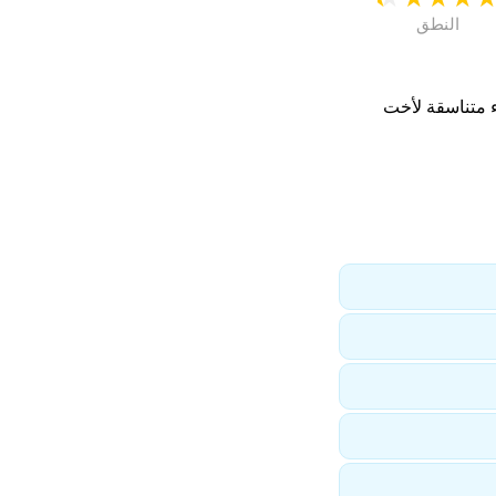
النطق
ء متناسقة لأخت