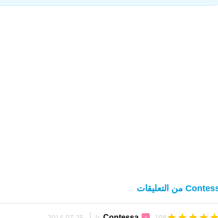
Cont من التعليقات
★
★
★
★
Contessa
108 عاماً 25-07-2014
♀