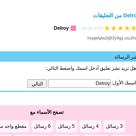
D من التعليقات
★
★
★
★
Delroy
26-05-2017
♀
,hv
ر الرسالة
هل تريد نشر تعليق أدخل اسمك واضغط التالي:
اسمك الأول:
تصفح الأسماء مع
3 رسائل
4 رسائل
5 رسائل
6 رسائل
مقطع واحد من