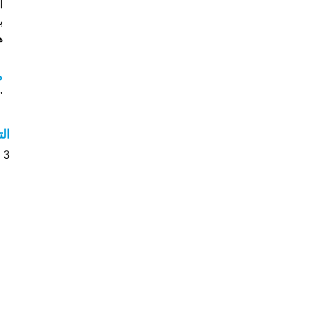
ب
هل
م
"م
ال
3 الأشخاص بأسم Delroy صوت على اسمائهم . من فضلك