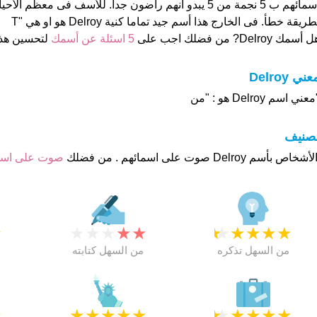
اسمائهم ب 5 نجمة من 5 يبدو انهم راضون جدا. للأسف فى معظم 
طريقة خطأ. فى الخارج هذا أسم جيد تماما كنية Delroy هو او هي "T
 أسمك Delroy? من فضلك اجب على
5 اسئلة عن أسمك
لتحسين هذ
عني Delroy
عني اسم Delroy هو : "من
تصنيف
صوت على اس
★
★
★
★
★
★
★
★
★
★
★
من السهل تذكره
من السهل كتابته
★
★
★
★
★
★
★
★
★
★
★