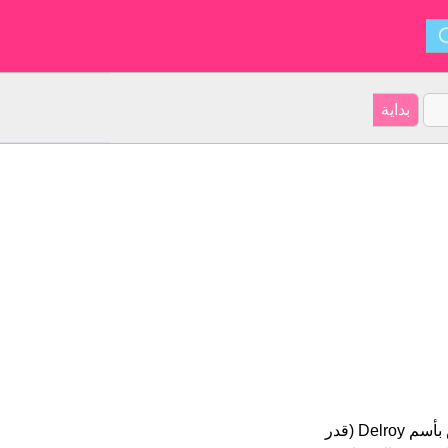
Delroy هو اسم للبنين أصل الأسم هو الإنجليزية على موقعنا 3 الأشخاص بأسم Delroy (قدر