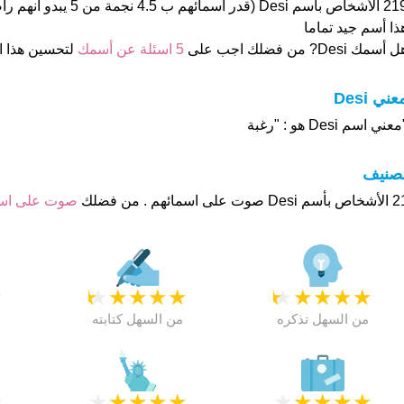
219 الأشخاص بأسم Desi (قدر اسم
ذا أسم جيد تماما
 أسمك Desi? من فضلك اجب على
5 اسئلة عن أسمك
لتحسين هذا 
عني Desi
عني اسم Desi هو : "رغبة
تصنيف
ت على اسمائهم . من فضلك
صوت على ا
★
★
★
★
★
★
★
★
★
★
★
من السهل تذكره
من السهل كتابته
★
★
★
★
★
★
★
★
★
★
★