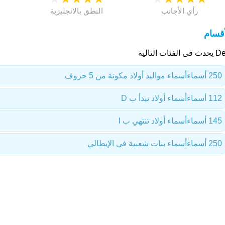
رأي الأجانب
النطق بالانجليزية
أقسام
 الفئات التالية
250 أسماء
أسماء مواليد أولاد مكونة من 5 حروف
112 أسماء
أسماء أولاد تبدأ ب D
145 أسماء
أسماء أولاد تنتهي ب I
250 أسماء
أسماء بنات شعبية في الإيطالي