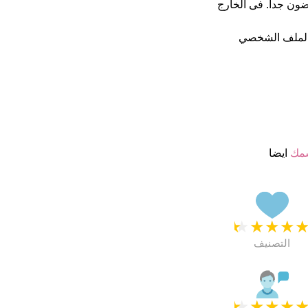
ائهم ب 4.5 نجمة من 5 يبدو انهم راضون جدا. فى الخارج
الملف الشخصي
سمك
ايضا
★
★
★
★
التصنيف
★
★
★
★