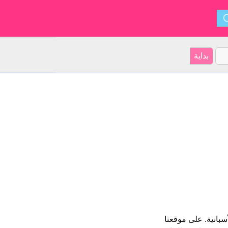
شكال Desideratus و ينشأ من الأسبانية. على موقعنا