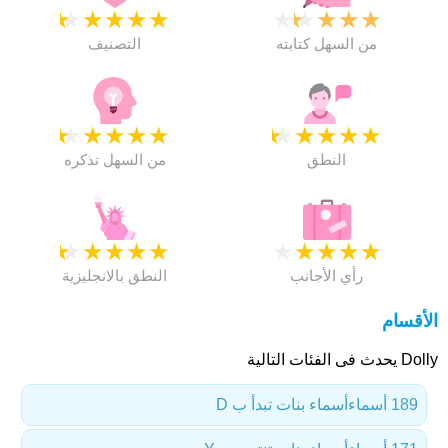
★
★
★
★
★
★
★
★
★
★
من السهل كتابته
التصنيف
★
★
★
★
★
★
★
★
★
★
النطق
من السهل تذكره
★
★
★
★
★
★
★
★
★
★
رأي الأجانب
النطق بالانجليزية
الأقسام
Dolly يحدث فى الفئات التالية
189 أسماء
أسماء بنات تبدأ ب D