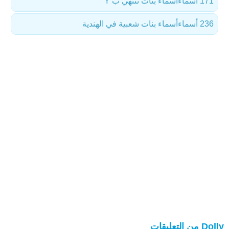
171 أسماء
أسماء بنات تنتهي ب Y
236 أسماء
أسماء بنات شعبية في الهندية
Dolly من التعليقات