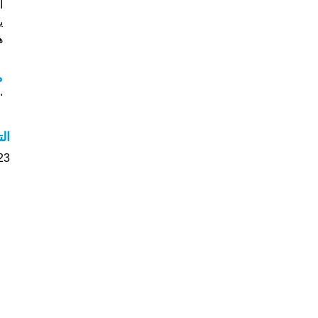
ي
هل
م
"م
ال
23 الأشخاص بأسم Ebel صوت على اسمائه