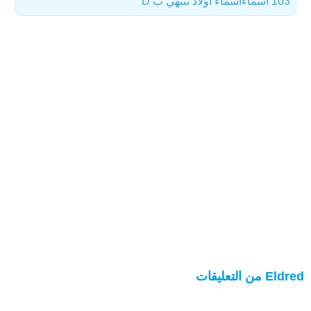
103 أسماء
أسماء أولاد تنتهي ب D
Eldred من التعليقات