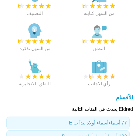
★
★
★
★
★
★
★
★
★
★
من السهل كتابته
التصنيف
★
★
★
★
★
★
★
★
★
★
النطق
من السهل تذكره
★
★
★
★
★
★
★
★
★
★
رأي الأجانب
النطق بالانجليزية
الأقسام
Eldred يحدث فى الفئات التالية
77 أسماء
أسماء أولاد تبدأ ب E