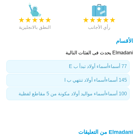
★
★
★
★
★
★
★
★
★
★
رأي الأجانب
النطق بالانجليزية
الأقسام
Elmadani يحدث فى الفئات التالية
77 أسماء
أسماء أولاد تبدأ ب E
145 أسماء
أسماء أولاد تنتهي ب I
100 أسماء
أسماء مواليد أولاد مكونة من 5 مقاطع لفظية
Elmadani من التعليقات