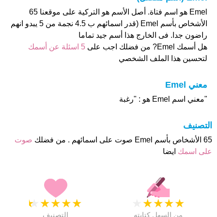
Emel هو اسم فتاة. أصل الأسم هو التركية على موقعنا 65
الأشخاص بأسم Emel (قدر اسمائهم ب 4.5 نجمة من 5 يبدو انهم
راضون جدا. فى الخارج هذا أسم جيد تماما
هل أسمك Emel? من فضلك اجب على
5 اسئلة عن أسمك
لتحسين هذا الملف الشخصي
معني Emel
"معني اسم Emel هو : "رغبة
التصنيف
65 الأشخاص بأسم Emel صوت على اسمائهم . من فضلك
صوت
على اسمك
ايضا
★
★
★
★
★
★
★
★
★
★
من السهل كتابته
التصنيف