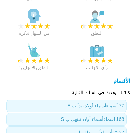
★
★
★
★
★
★
★
★
★
★
النطق
من السهل تذكره
★
★
★
★
★
★
★
★
★
★
رأي الأجانب
النطق بالانجليزية
الأقسام
Eurus يحدث فى الفئات التالية
77 أسماء
أسماء أولاد تبدأ ب E
168 أسماء
أسماء أولاد تنتهي ب S
2337 أسماء
أسماء اليونانية