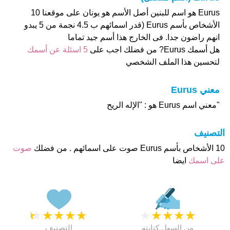
Eurus هو اسم للبنين أصل الأسم هو يونان على موقعنا 10
الأشخاص بأسم Eurus (قدر اسمائهم ب 4.5 نجمة من 5 يبدو
انهم راضون جدا. فى الخارج هذا أسم جيد تماما
هل أسمك Eurus? من فضلك اجب على
5 اسئلة عن أسمك
لتحسين هذا الملف الشخصي
معني Eurus
"معني اسم Eurus هو : "الإله الريح
التصنيف
10 الأشخاص بأسم Eurus صوت على اسمائهم . من فضلك
صوت
على اسمك
ايضا
★
★
★
★
★
★
★
★
★
★
من السهل كتابته
التصنيف