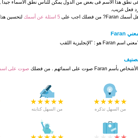
ى نطق هذا الأسم فى بعض من الدول يمكن للناس نطق الاسماء جيدا ,
د فعل غريب.
 أسمك Faran? من فضلك اجب على
5 اسئلة عن أسمك
لتحسين هذا
عني Faran
عني اسم Faran هو : "الإنجليزية اللقب
تصنيف
صوت على اس
★
★
★
★
★
★
★
★
★
★
★
من السهل تذكره
من السهل كتابته
★
★
★
★
★
★
★
★
★
★
★