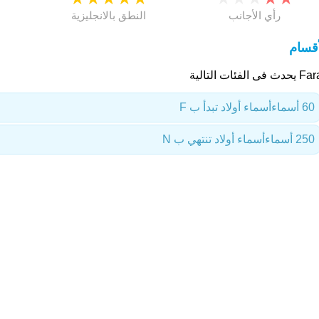
رأي الأجانب
النطق بالانجليزية
أقسام
ث فى الفئات التالية
60 أسماء
أسماء أولاد تبدأ ب F
250 أسماء
أسماء أولاد تنتهي ب N