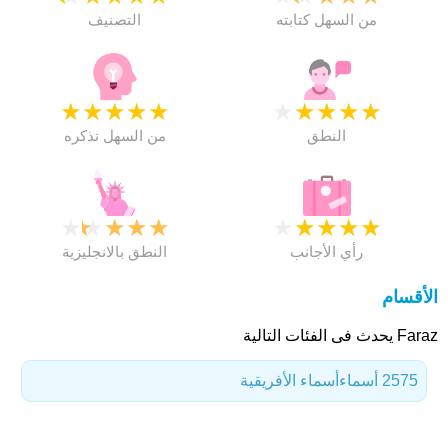
من السهل كتابته
التصنيف
★
★
★
★
★
★
★
★
★
★
النطق
من السهل تذكره
★
★
★
★
★
★
★
★
★
★
رأي الأجانب
النطق بالانجليزية
الأقسام
Faraz يحدث فى الفئات التالية
2575 أسماء
أسماء الأفريقية