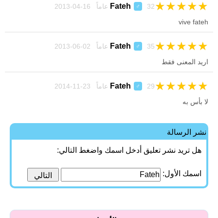
★
★
★
★
★
Fateh
32 عاماً 16-04-2013
♂
vive fateh
★
★
★
★
★
Fateh
35 عاماً 02-06-2013
♂
اريد المعنى فقط
★
★
★
★
★
Fateh
29 عاماً 23-11-2014
♂
لا بأس به
نشر الرسالة
هل تريد نشر تعليق أدخل اسمك واضغط التالي:
اسمك الأول: