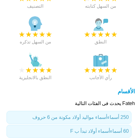
من السهل كتابته
التصنيف
★
★
★
★
★
★
★
★
★
★
النطق
من السهل تذكره
★
★
★
★
★
★
★
★
★
★
رأي الأجانب
النطق بالانجليزية
الأقسام
Fateh يحدث فى الفئات التالية
250 أسماء
أسماء مواليد أولاد مكونة من 6 حروف
60 أسماء
أسماء أولاد تبدأ ب F