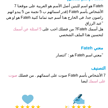
Fateh هو اسم للبنين أصل الأسم هو العربية على موقعنا 7
الأشخاص بأسم Fateh (قدر اسمائهم ب 5 نجمة من 5 يبدو انهم
راضون جدا. فى الخارج هذا أسم جيد تماما كنية Fateh هو او هي
"عبد الرزاق
هل أسمك Fateh? من فضلك اجب على
5 اسئلة عن أسمك
لتحسين هذا الملف الشخصي
معني Fateh
"معني اسم Fateh هو : "انتصار
التصنيف
7 الأشخاص بأسم Fateh صوت على اسمائهم . من فضلك
صوت
على اسمك
ايضا
★
★
★
★
★
★
★
★
★
★