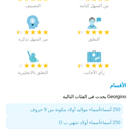
من السهل كتابته
التصنيف
★
★
★
★
★
★
★
★
★
★
النطق
من السهل تذكره
★
★
★
★
★
★
★
★
★
★
رأي الأجانب
النطق بالانجليزية
الأقسام
Georgino يحدث فى الفئات التالية
250 أسماء
أسماء مواليد أولاد مكونة من 9 حروف
250 أسماء
أسماء أولاد تنتهي ب O