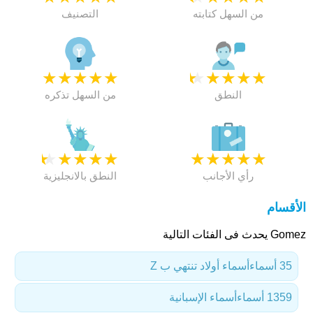
من السهل كتابته
التصنيف
★
★
★
★
★
★
★
★
★
★
النطق
من السهل تذكره
★
★
★
★
★
★
★
★
★
★
رأي الأجانب
النطق بالانجليزية
الأقسام
Gomez يحدث فى الفئات التالية
35 أسماء
أسماء أولاد تنتهي ب Z
1359 أسماء
أسماء الإسبانية