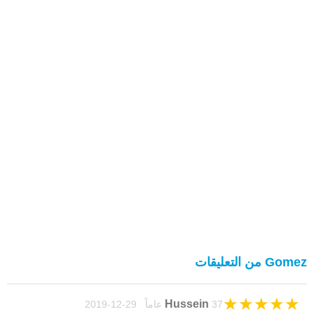
Gomez من التعليقات
★
★
★
★
★
Hussein
37 عاماً 29-12-2019