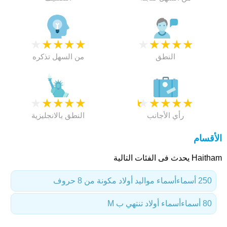
★
★
★
★
★
★
★
★
★
★
النطق
من السهل تذكره
★
★
★
★
★
★
★
★
★
★
رأي الأجانب
النطق بالانجليزية
الأقسام
Haitham يحدث فى الفئات التالية
250 أسماء
أسماء مواليد أولاد مكونة من 8 حروف
80 أسماء
أسماء أولاد تنتهي ب M