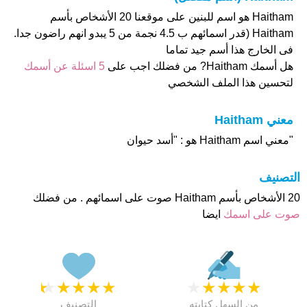
Haitham هو اسم للبنين على موقعنا 20 الأشخاص بأسم
Haitham (قدر اسمائهم ب 4.5 نجمة من 5 يبدو انهم راضون جدا.
فى الخارج هذا أسم جيد تماما
هل أسمك Haitham? من فضلك اجب على
5 اسئلة عن أسمك
لتحسين هذا الملف الشخصي
معني Haitham
"معني اسم Haitham هو : "أسد حيوان
التصنيف
20 الأشخاص بأسم Haitham صوت على اسمائهم . من فضلك
صوت على اسمك
ايضا
★
★
★
★
★
★
★
★
★
★
من السهل كتابته
التصنيف