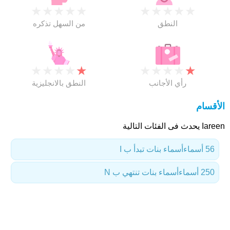
★
★
★
★
★
★
★
★
★
★
النطق
من السهل تذكره
★
★
★
★
★
★
★
★
★
★
رأي الأجانب
النطق بالانجليزية
الأقسام
Iareen يحدث فى الفئات التالية
56 أسماء
أسماء بنات تبدأ ب I
250 أسماء
أسماء بنات تنتهي ب N