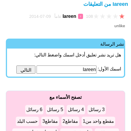
Iareen من التعليقات
★
★
★
★
★
Iareen
108 عاماً 09-07-2014
♀
unlike
نشر الرسالة
هل تريد نشر تعليق أدخل اسمك واضغط التالي:
اسمك الأول:
تصفح الأسماء مع
3 رسائل
4 رسائل
5 رسائل
6 رسائل
مقطع واحد من1
مقاطع2
مقاطع3
حسب البلد