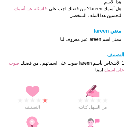
هذا الأسم
هل أسمك Iareen? من فضلك اجب على
5 اسئلة عن أسمك
لتحسين هذا الملف الشخصي
معني Iareen
معني اسم Iareen غير معروف لنا
التصنيف
1 الأشخاص بأسم Iareen صوت على اسمائهم . من فضلك
صوت
على اسمك
ايضا
★
★
★
★
★
★
★
★
★
★
من السهل كتابته
التصنيف