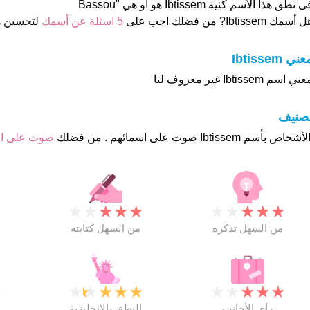
 نطق هذا الأسم كنية Ibtissem هو او هي "Bassou
 أسمك Ibtissem? من فضلك اجب على
5 اسئلة عن أسمك
لتحسين 
ني Ibtissem
ني اسم Ibtissem غير معروف لنا
تصنيف
صوت على ا
★
★
★
★
★
★
★
★
★
★
★
من السهل تذكره
من السهل كتابته
★
★
★
★
★
★
★
★
★
★
★
رأي الأجانب
النطق بالانجليزية