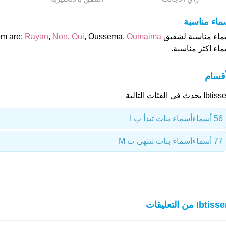
ماء مناسبة
ء مناسبة لشقيق of Ibtissem are:
Oumaima
, Oussema,
Oui
,
Non
,
Rayan
ماء اكثر مناسبة.
أقسام
 يحدث فى الفئات التالية
56 أسماء
أسماء بنات تبدأ ب I
77 أسماء
أسماء بنات تنتهي ب M
Ibti من التعليقات