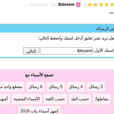
★
★
★
★
Ibtissem
24 عاماً 12-11-2017
♀
no
ر الرسالة
هل تريد نشر تعليق أدخل اسمك واضغط التالي:
اسمك الأول:
تصفح الأسماء مع
3 رسائل
4 رسائل
5 رسائل
6 رسائل
مقطع واحد من
مقاطع3
حسب البلد
حسب اللغة
الأسماء الشعبية
أشهر أ
أشهر أسماء بنات 2019