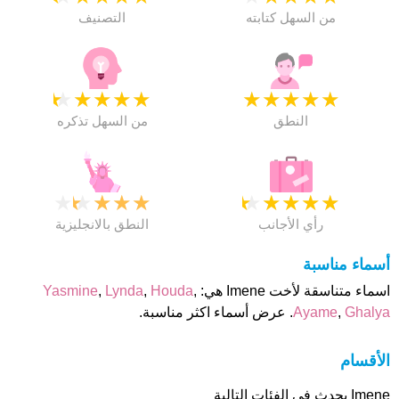
من السهل كتابته
التصنيف
★
★
★
★
★
★
★
★
★
★
النطق
من السهل تذكره
★
★
★
★
★
★
★
★
★
★
رأي الأجانب
النطق بالانجليزية
أسماء مناسبة
اسماء متناسقة لأخت Imene هي:
,
Houda
,
Lynda
,
Yasmine
Ghalya
,
Ayame
. عرض أسماء اكثر مناسبة.
الأقسام
Imene يحدث فى الفئات التالية