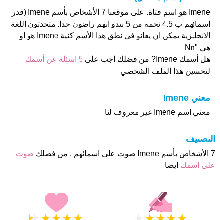
Imene هو اسم فتاة. على موقعنا 7 الأشخاص بأسم Imene (قدر
اسمائهم ب 4.5 نجمة من 5 يبدو انهم راضون جدا. متحدثون اللغة
الانجليزية يمكن ان يعانو فى نطق هذا الأسم كنية Imene هو او
هي "Nn
هل أسمك Imene? من فضلك اجب على
5 اسئلة عن أسمك
لتحسين هذا الملف الشخصي
معني Imene
معني اسم Imene غير معروف لنا
التصنيف
7 الأشخاص بأسم Imene صوت على اسمائهم . من فضلك
صوت
على اسمك
ايضا
★
★
★
★
★
★
★
★
★
★