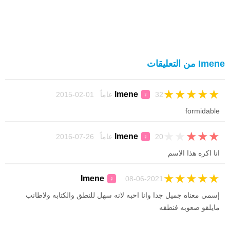
Imene من التعليقات
★
★
★
★
★
Imene
32 عاماً 01-02-2015
♀
formidable
★
★
★
★
★
Imene
20 عاماً 26-07-2016
♀
انا اكره هذا الاسم
★
★
★
★
★
Imene
08-06-2021
♀
إسمي معناه جميل جدا وانا احبه لانه سهل للنطق والكتابه ولاطانب
مايلقو صعوبه فنطقه