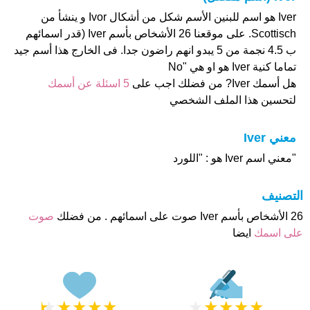
Iver هو اسم للبنين الأسم شكل من أشكال Ivor و ينشأ من
Scottisch. على موقعنا 26 الأشخاص بأسم Iver (قدر اسمائهم
ب 4.5 نجمة من 5 يبدو انهم راضون جدا. فى الخارج هذا أسم جيد
تماما كنية Iver هو او هي "No
هل أسمك Iver? من فضلك اجب على
5 اسئلة عن أسمك
لتحسين هذا الملف الشخصي
معني Iver
"معني اسم Iver هو : "اللورد
التصنيف
26 الأشخاص بأسم Iver صوت على اسمائهم . من فضلك
صوت
على اسمك
ايضا
★
★
★
★
★
★
★
★
★
★