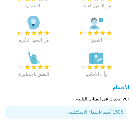
من السهل كتابته
التصنيف
★
★
★
★
★
★
★
★
★
★
النطق
من السهل تذكره
★
★
★
★
★
★
★
★
★
★
رأي الأجانب
النطق بالانجليزية
الأقسام
Iver يحدث فى الفئات التالية
1505 أسماء
أسماء الاسكتلندي