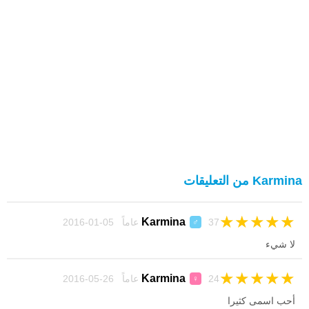
Karmina من التعليقات
★
★
★
★
★
Karmina
37 عاماً 05-01-2016
♂
لا شيء
★
★
★
★
★
Karmina
24 عاماً 26-05-2016
♀
أحب اسمى كثيرا