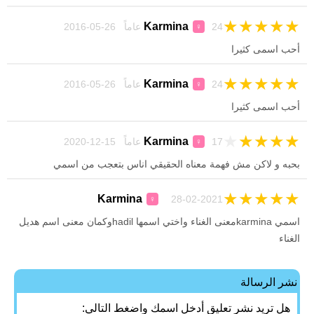
★
★
★
★
★
Karmina
24 عاماً 26-05-2016
♀
أحب اسمى كثيرا
★
★
★
★
★
Karmina
24 عاماً 26-05-2016
♀
أحب اسمى كثيرا
★
★
★
★
★
Karmina
17 عاماً 15-12-2020
♀
بحبه و لاكن مش فهمة معناه الحقيقي اناس بتعجب من اسمي
★
★
★
★
★
Karmina
28-02-2021
♀
اسمي karminaمعنى الغناء واختي اسمها hadilوكمان معنى اسم هديل
الغناء
نشر الرسالة
هل تريد نشر تعليق أدخل اسمك واضغط التالي: