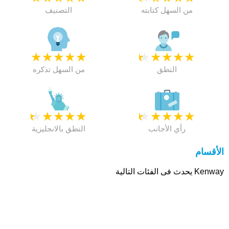
من السهل كتابته
التصنيف
★
★
★
★
★
★
★
★
★
★
النطق
من السهل تذكره
★
★
★
★
★
★
★
★
★
★
رأي الأجانب
النطق بالانجليزية
الأقسام
Kenway يحدث فى الفئات التالية