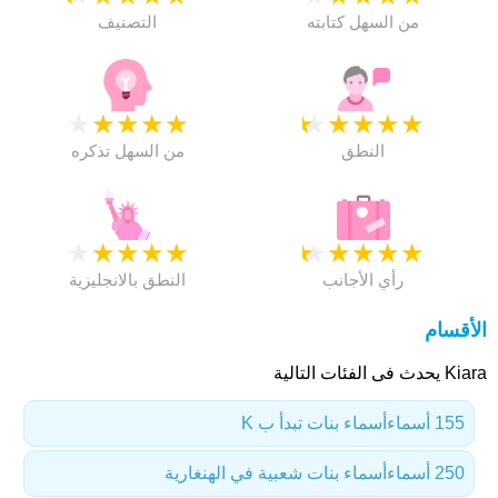
من السهل كتابته
التصنيف
★
★
★
★
★
★
★
★
★
★
النطق
من السهل تذكره
★
★
★
★
★
★
★
★
★
★
رأي الأجانب
النطق بالانجليزية
الأقسام
Kiara يحدث فى الفئات التالية
155 أسماء
أسماء بنات تبدأ ب K
250 أسماء
أسماء بنات شعبية في الهنغارية