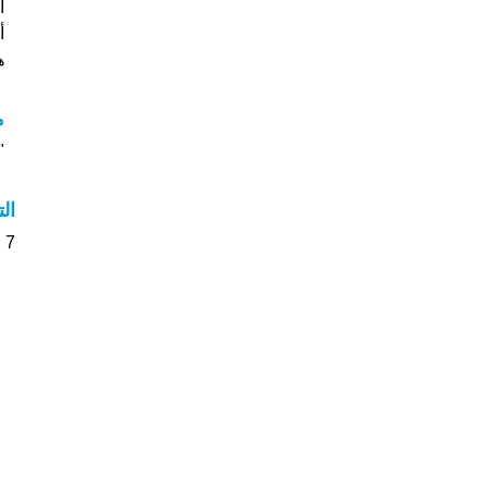
أسم
هل
م
"م
ال
7 الأشخاص بأسم Kim صوت على اسمائهم . من فضلك