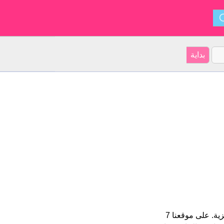
Kim هو اسم فتاة. الأسم شكل من أشكال Kimberley و ينشأ من الإنجليزية. على موقعنا 7