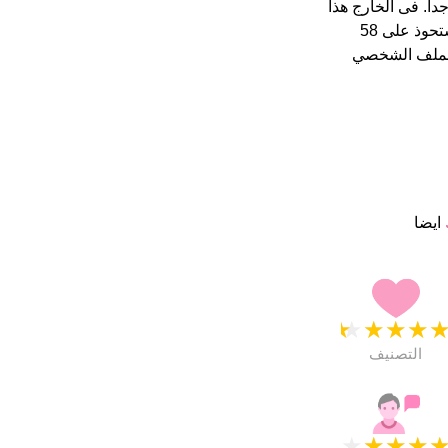
ة من 5 يبدو انهم راضون جدا. فى الخارج هذا
الملف الشخصي
ايضا
★
★
★
★
التصنيف
★
★
★
★