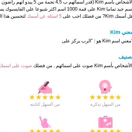
الأشخاص بأسم Kim (قدر اسمائهم ب 4.5 نجم
 جيد تماما Kim على قمة 1000 اسم اكثر شيوعا علي الفايسبوك يستحوذ على 58
 أسمك Kim? من فضلك اجب على
5 اسئلة عن أسمك
لتحسين هذا 
عني Kim
عني اسم Kim هو : "الرب يركز على
تصنيف
صوت على اسمك
★
★
★
★
★
★
★
★
★
★
★
من السهل تذكره
من السهل كتابته
★
★
★
★
★
★
★
★
★
★
★