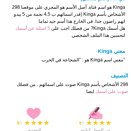
Kinga هو اسم فتاة. أصل الأسم هو المجري على موقعنا 298
الأشخاص بأسم Kinga (قدر اسمائهم ب 4.5 نجمة من 5 يبدو
انهم راضون جدا. فى الخارج هذا أسم جيد تماما
هل أسمك Kinga? من فضلك اجب على
5 اسئلة عن أسمك
لتحسين هذا الملف الشخصي
معني Kinga
"معني اسم Kinga هو : "الشجاعة في الحرب
التصنيف
298 الأشخاص بأسم Kinga صوت على اسمائهم . من فضلك
صوت على اسمك
ايضا
★
★
★
★
★
★
★
★
★
★
من السهل كتابته
التصنيف