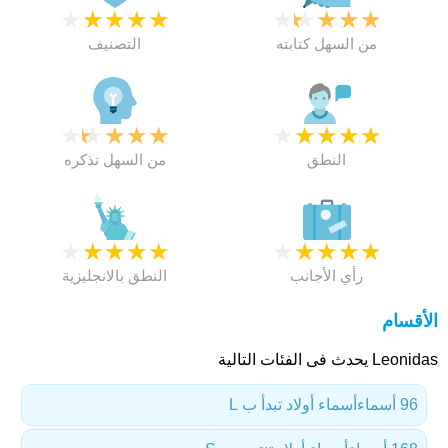
★
★
★
★
★
★
★
★
★
★
من السهل كتابته
التصنيف
★
★
★
★
★
★
★
★
★
★
النطق
من السهل تذكره
★
★
★
★
★
★
★
★
★
★
رأي الأجانب
النطق بالانجليزية
الأقسام
Leonidas يحدث فى الفئات التالية
96 أسماء
أسماء أولاد تبدأ ب L