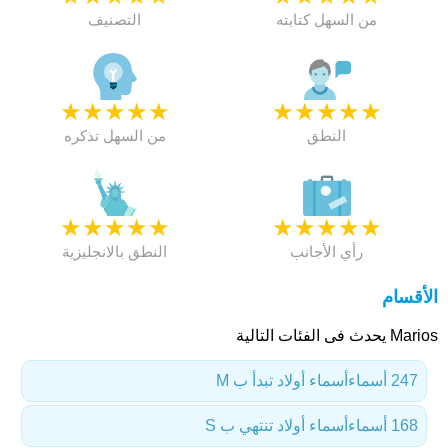
من السهل كتابته
التصنيف
★
★
★
★
★
★
★
★
★
★
النطق
من السهل تذكره
★
★
★
★
★
★
★
★
★
★
رأي الأجانب
النطق بالانجليزية
الأقسام
Marios يحدث فى الفئات التالية
247 أسماء
أسماء أولاد تبدأ ب M
168 أسماء
أسماء أولاد تنتهي ب S