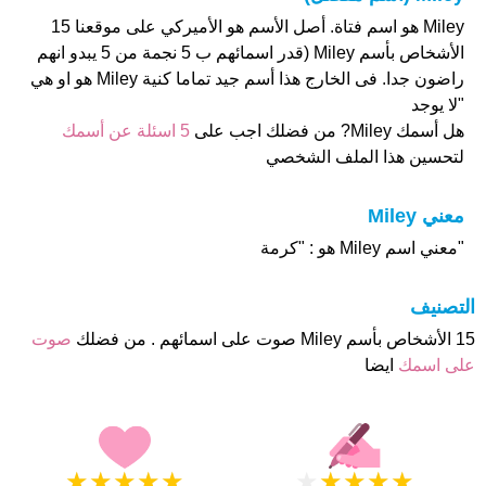
Miley هو اسم فتاة. أصل الأسم هو الأميركي على موقعنا 15
الأشخاص بأسم Miley (قدر اسمائهم ب 5 نجمة من 5 يبدو انهم
راضون جدا. فى الخارج هذا أسم جيد تماما كنية Miley هو او هي
"لا يوجد
هل أسمك Miley? من فضلك اجب على
5 اسئلة عن أسمك
لتحسين هذا الملف الشخصي
معني Miley
"معني اسم Miley هو : "كرمة
التصنيف
15 الأشخاص بأسم Miley صوت على اسمائهم . من فضلك
صوت
على اسمك
ايضا
★
★
★
★
★
★
★
★
★
★