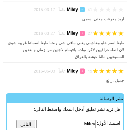
★
★
★
★
★
Miley
41 عاماً 17-03-2015
♂
اريد معرفت معني اسمي
★
★
★
★
★
Miley
27 عاماً 27-03-2016
♀
طبعا اسم حلو وعاجبني يعني مافي شي ونحنا طبعا اسمائنا غريبة شوي
لان اصلناعراقيين لاكن نولدنا بافيتنام لاجئين من زمان و بعدين
المسيحيين مالنا عيشة بالعراق
★
★
★
★
★
Miley
49 عاماً 03-06-2016
♀
جميل .رائع
نشر الرسالة
هل تريد نشر تعليق أدخل اسمك واضغط التالي:
اسمك الأول: