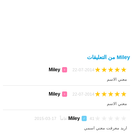
Miley من التعليقات
★
★
★
★
★
Miley
22-07-2014
♀
معني الاسم
★
★
★
★
★
Miley
22-07-2014
♀
معني الاسم
★
★
★
★
★
Miley
41 عاماً 17-03-2015
♂
اريد معرفت معني اسمي