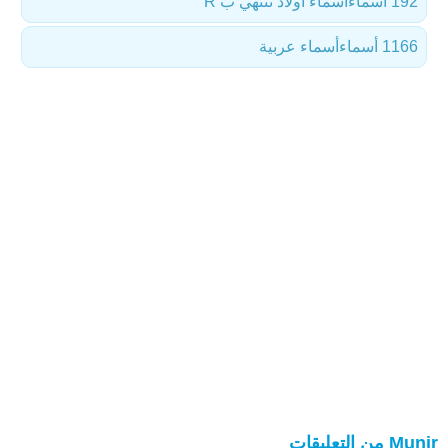
192 أسماء
أسماء أولاد تنتهي ب R
1166 أسماء
أسماء عربية
Munir من التعليقات