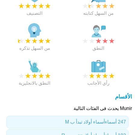
★
★
★
★
★
★
★
★
★
★
من السهل كتابته
التصنيف
★
★
★
★
★
★
★
★
★
★
النطق
من السهل تذكره
★
★
★
★
★
★
★
★
★
★
رأي الأجانب
النطق بالانجليزية
الأقسام
Munir يحدث فى الفئات التالية
247 أسماء
أسماء أولاد تبدأ ب M