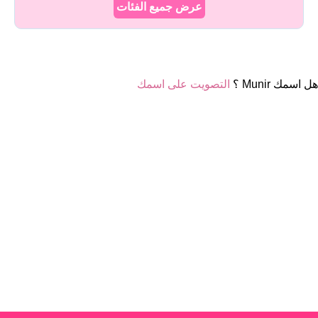
عرض جميع الفئات
هل اسمك Munir ؟
التصويت على اسمك