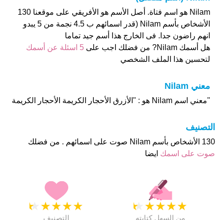
Nilam هو اسم فتاة. أصل الأسم هو الأفريقي على موقعنا 130
الأشخاص بأسم Nilam (قدر اسمائهم ب 4.5 نجمة من 5 يبدو
انهم راضون جدا. فى الخارج هذا أسم جيد تماما
هل أسمك Nilam? من فضلك اجب على
5 اسئلة عن أسمك
لتحسين هذا الملف الشخصي
معني Nilam
"معني اسم Nilam هو : "الأزرق الأحجار الكريمة الأحجار الكريمة
التصنيف
130 الأشخاص بأسم Nilam صوت على اسمائهم . من فضلك
صوت على اسمك
ايضا
★
★
★
★
★
★
★
★
★
★
من السهل كتابته
التصنيف