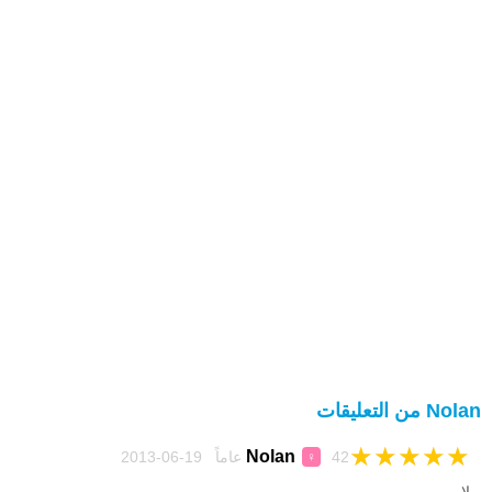
Nolan من التعليقات
★
★
★
★
★
Nolan
42 عاماً 19-06-2013
♀