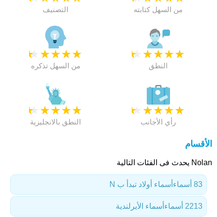
من السهل كتابته
التصنيف
★
★
★
★
★
★
★
★
★
★
النطق
من السهل تذكره
★
★
★
★
★
★
★
★
★
★
رأي الأجانب
النطق بالانجليزية
الأقسام
Nolan يحدث فى الفئات التالية
83 أسماء
أسماء أولاد تبدأ ب N
2213 أسماء
أسماء الأيرلندية