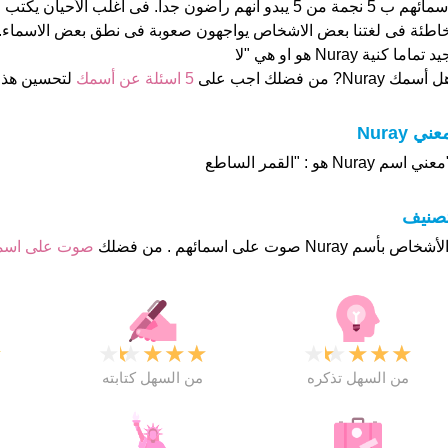
اسمائهم ب 5 نجمة من 5 يبدو انهم راضون جدا. فى اغلب الأحيا
اطئة فى لغتنا بعض الاشخاص يواجهون صعوبة فى نطق بعض الاسماء. 
د تماما كنية Nuray هو او هي "لا
 أسمك Nuray? من فضلك اجب على
5 اسئلة عن أسمك
لتحسين هذ
عني Nuray
عني اسم Nuray هو : "القمر الساطع
تصنيف
صوت على اس
★
★
★
★
★
★
★
★
★
★
★
من السهل تذكره
من السهل كتابته