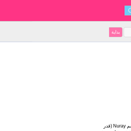
Nuray هو اسم فتاة. أصل الأسم هو التركية على موقعنا 7 الأشخاص بأسم Nuray (قدر