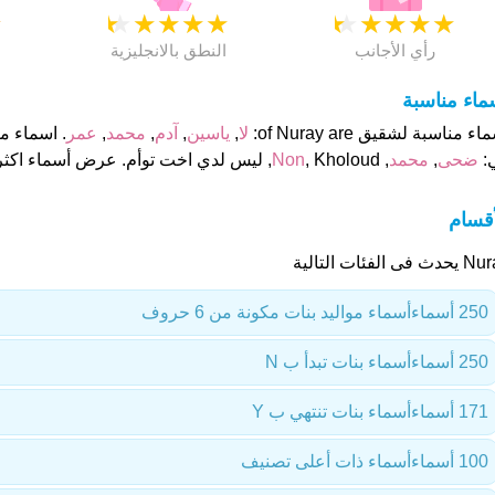
★
★
★
★
★
★
★
★
★
★
★
رأي الأجانب
النطق بالانجليزية
ماء مناسبة
ء مناسبة لشقيق of Nuray are:
لا
,
ياسين
,
آدم
,
محمد
,
عمر
:
ضحى
,
محمد
,
, Kholoud, ليس لدي اخت توأم. عرض أسماء اكثر مناسبة.
Non
أقسام
ث فى الفئات التالية
250 أسماء
أسماء مواليد بنات مكونة من 6 حروف
250 أسماء
أسماء بنات تبدأ ب N
171 أسماء
أسماء بنات تنتهي ب Y
100 أسماء
أسماء ذات أعلى تصنيف