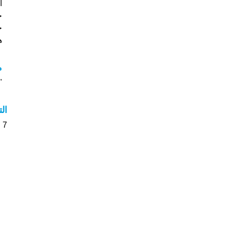
خ
جي
هل
م
"م
ال
7 الأشخاص بأسم Nuray صوت على اسمائهم . من فضلك