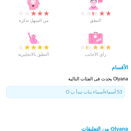
★
★
★
★
★
★
★
★
★
★
النطق
من السهل تذكره
★
★
★
★
★
★
★
★
★
★
رأي الأجانب
النطق بالانجليزية
الأقسام
Olyana يحدث فى الفئات التالية
53 أسماء
أسماء بنات تبدأ ب O
Olyana من التعليقات