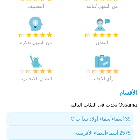
من السهل كتابته
التصنيف
★
★
★
★
★
★
★
★
★
★
النطق
من السهل تذكره
★
★
★
★
★
★
★
★
★
★
رأي الأجانب
النطق بالانجليزية
الأقسام
Ossama يحدث فى الفئات التالية
39 أسماء
أسماء أولاد تبدأ ب O
2575 أسماء
أسماء الأفريقية