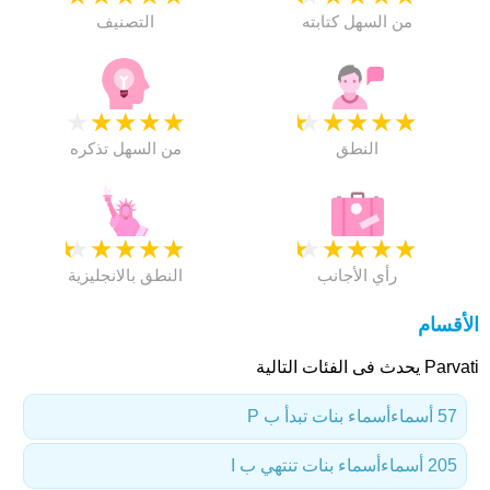
من السهل كتابته
التصنيف
★
★
★
★
★
★
★
★
★
★
النطق
من السهل تذكره
★
★
★
★
★
★
★
★
★
★
رأي الأجانب
النطق بالانجليزية
الأقسام
Parvati يحدث فى الفئات التالية
57 أسماء
أسماء بنات تبدأ ب P
205 أسماء
أسماء بنات تنتهي ب I