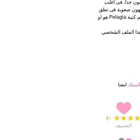
ب 4.5 نجمة من 5 يبدو انهم راضون جدا. فى اغلب
جهون صعوبة فى نطق
بعض الاسماء. متحدثون اللغة الانجليزية يمكن ان يعانو فى نطق هذا الأسم كنية Pelagia هو او
ذا الملف الشخصي
اسمك
ايضا
★
★
★
★
التصنيف