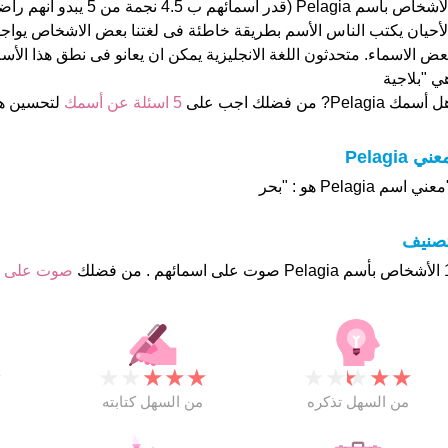
الأشخاص بأسم Pelagia (قدر اسمائهم 
لأحيان يكتب الناس الأسم بطريقة خاطئة فى لغتنا بعض الاشخاص يوا
ي "بلاجية
 أسمك Pelagia? من فضلك اجب على
5 اسئلة عن أسمك
لتحسين ه
عني Pelagia
عني اسم Pelagia هو : "بحر
تصنيف
هم . من فضلك
صوت على 
★
★
★
★
★
★
★
★
★
★
★
من السهل تذكره
من السهل كتابته