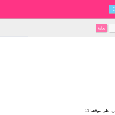
Pelagia هو اسم فتاة. الأسم شكل من أشكال Pelagius و ينشأ من يونان. على موقعنا 11