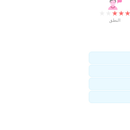
★
★
★
★
النطق