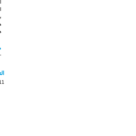
ا
ه
هل
م
"م
ال
11 الأشخاص بأسم Pelagia صوت على اسمائ