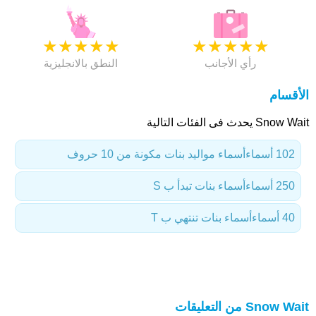
★
★
★
★
★
★
★
★
★
★
رأي الأجانب
النطق بالانجليزية
الأقسام
Snow Wait يحدث فى الفئات التالية
102 أسماء
أسماء مواليد بنات مكونة من 10 حروف
250 أسماء
أسماء بنات تبدأ ب S
40 أسماء
أسماء بنات تنتهي ب T
Snow Wait من التعليقات