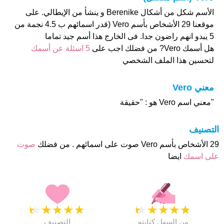
الأسم شكل من أشكال Berenike و ينشأ من الإيطالي. على
موقعنا 29 الأشخاص بأسم Vero (قدر اسمائهم ب 4.5 نجمة من
5 يبدو انهم راضون جدا. فى الخارج هذا أسم جيد تماما
هل أسمك Vero? من فضلك اجب على
5 اسئلة عن أسمك
لتحسين هذا الملف الشخصي
معني Vero
"معني اسم Vero هو : "حقيقة
التصنيف
29 الأشخاص بأسم Vero صوت على اسمائهم . من فضلك
صوت
على اسمك
ايضا
★
★
★
★
★
★
★
★
★
★
من السهل كتابته
التصنيف