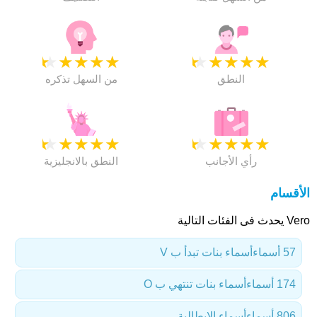
★
★
★
★
★
★
★
★
★
★
النطق
من السهل تذكره
★
★
★
★
★
★
★
★
★
★
رأي الأجانب
النطق بالانجليزية
الأقسام
Vero يحدث فى الفئات التالية
57 أسماء
أسماء بنات تبدأ ب V
174 أسماء
أسماء بنات تنتهي ب O
806 أسماء
أسماء الإيطالية